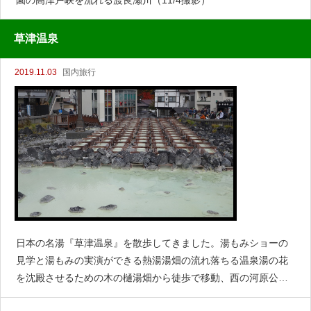
園の高津戸峡を流れる渡良瀬川（11/4撮影）
草津温泉
2019.11.03
国内旅行
日本の名湯『草津温泉』を散歩してきました。湯もみショーの
見学と湯もみの実演ができる熱湯湯畑の流れ落ちる温泉湯の花
を沈殿させるための木の樋湯畑から徒歩で移動、西の河原公
園、温泉が自噴しています。温泉が大量に自噴、足湯も設けら