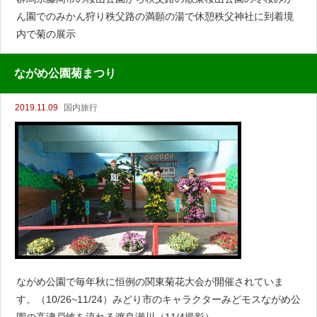
ん園でのみかん狩り秩父路の満願の湯で休憩秩父神社に到着境
内で菊の展示
ながめ公園菊まつり
2019.11.09
国内旅行
ながめ公園で毎年秋に恒例の関東菊花大会が開催されていま
す。（10/26~11/24）みどり市のキャラクターみどモスながめ公