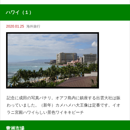
き穴ワイキキの夕暮れ
ハワイ（１）
2020.01.25
海外旅行
記念に成田の写真パチリ。オアフ島内に鎮座する出雲大社は賑
わっていました。（新年）カメハメハ大王像は定番です。イオ
ラニ宮殿ハワイらしい景色ワイキキビーチ
豊洲市場