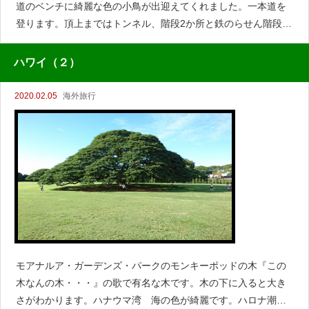
道のベンチに綺麗な色の小鳥が出迎えてくれました。一本道を
登ります。頂上まではトンネル、階段2か所と鉄のらせん階段、
これらは旧沿岸防衛施設の遺構だそうです。海が綺麗です。ワ
イキキの街公園の
ハワイ（２）
2020.02.05
海外旅行
モアナルア・ガーデンズ・パークのモンキーポッドの木『この
木なんの木・・・』の歌で有名な木です。木の下に入ると大き
さがわかります。ハナウマ湾 海の色が綺麗です。ハロナ潮吹