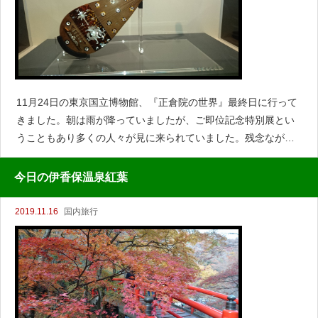
11月24日の東京国立博物館、『正倉院の世界』最終日に行って
きました。朝は雨が降っていましたが、ご即位記念特別展とい
うこともあり多くの人々が見に来られていました。残念なが
ら、写真撮影は模造としたものでしたが、模造と言っても大変
すばらしいものであります。正倉院を模した展示模造 螺鈿紫
今日の伊香保温泉紅葉
2019.11.16
国内旅行